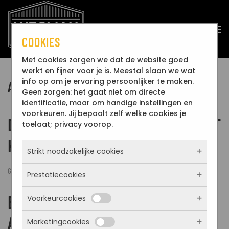
Overslaan en naar de inhoud gaan
COOKIES
Met cookies zorgen we dat de website goed
werkt en fijner voor je is. Meestal slaan we wat
info op om je ervaring persoonlijker te maken.
ARCHIEVEN:
DIENSTEN
Geen zorgen: het gaat niet om directe
identificatie, maar om handige instellingen en
voorkeuren. Jij bepaalt zelf welke cookies je
DECORATIEVE AFWERKINGEN MET
toelaat; privacy voorop.
KARAKTER
Strikt noodzakelijke cookies
GESCHREVEN DOOR
ADMIN-WS
OP
12 FEBRUARI 2026
.
Prestatiecookies
Deze cookies zorgen ervoor dat de website
überhaupt werkt. Ze zijn dus altijd actief en
BUITENGEVEL ISOLATIE +
Voorkeurcookies
kunnen niet worden uitgezet. Meestal
Met deze cookies zien we hoe vaak onze
worden ze alleen geplaatst als jij iets doet,
site bezocht wordt, waar bezoekers
AFWERKING
zoals inloggen, een formulier invullen of je
Marketingcookies
vandaan komen en welke pagina’s populair
Deze cookies onthouden jouw voorkeuren.