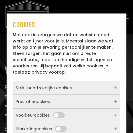
Overslaan en naar de inhoud gaan
COOKIES
Met cookies zorgen we dat de website goed
werkt en fijner voor je is. Meestal slaan we wat
info op om je ervaring persoonlijker te maken.
Geen zorgen: het gaat niet om directe
identificatie, maar om handige instellingen en
VACATURES
voorkeuren. Jij bepaalt zelf welke cookies je
toelaat; privacy voorop.
Bij Wegman Stucadoors zijn we regelmatig op
Strikt noodzakelijke cookies
zoek naar nieuwe collega’s om ons team te
Prestatiecookies
Deze cookies zorgen ervoor dat de website
versterken. Hieronder vind je onze actuele
überhaupt werkt. Ze zijn dus altijd actief en
vacatures.
Voorkeurcookies
kunnen niet worden uitgezet. Meestal
Met deze cookies zien we hoe vaak onze
worden ze alleen geplaatst als jij iets doet,
site bezocht wordt, waar bezoekers
Staat jouw functie er niet bij, maar heb je
zoals inloggen, een formulier invullen of je
Marketingcookies
vandaan komen en welke pagina’s populair
Deze cookies onthouden jouw voorkeuren.